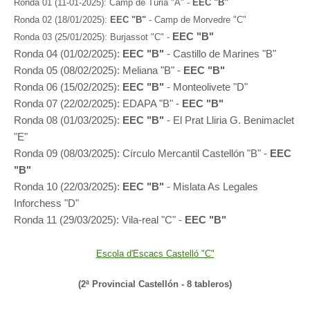
Ronda 01 (11-01-2025): Camp de Tùria "A" -
EEC "B"
Ronda 02 (18/01/2025):
EEC "B"
- Camp de Morvedre "C"
EEC "B"
Ronda 03 (25/01/2025): Burjassot "C" -
Ronda 04 (01/02/2025):
EEC "B"
- Castillo de Marines "B"
Ronda 05 (08/02/2025): Meliana "B" -
EEC "B"
Ronda 06 (15/02/2025):
EEC "B"
- Monteolivete "D"
Ronda 07 (22/02/2025): EDAPA "B" -
EEC "B"
Ronda 08 (01/03/2025):
EEC "B"
- El Prat Lliria G. Benimaclet
"E"
Ronda 09 (08/03/2025): Círculo Mercantil Castellón "B" -
EEC
"B"
Ronda 10 (22/03/2025):
EEC "B"
- Mislata As Legales
Inforchess "D"
Ronda 11 (29/03/2025): Vila-real "C" -
EEC "B"
Escola d'Escacs Castelló "C"
(2ª Provincial Castellón - 8 tableros)