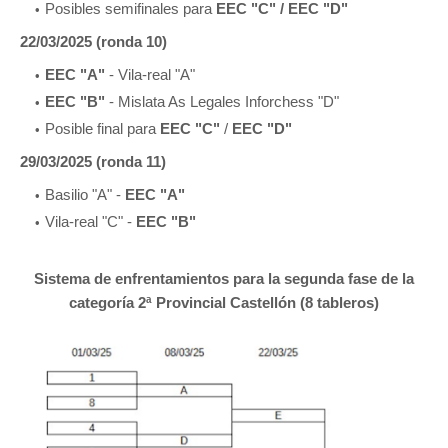
Posibles semifinales para
EEC "C" / EEC "D"
22/03/2025 (ronda 10)
EEC "A"
- Vila-real "A"
EEC "B"
- Mislata As Legales Inforchess "D"
Posible final para
EEC "C"
/
EEC "D"
29/03/2025 (ronda 11)
Basilio "A" -
EEC "A"
Vila-real "C" -
EEC "B"
Sistema de enfrentamientos para la segunda fase de la
categoría 2ª Provincial Castellón (8 tableros)