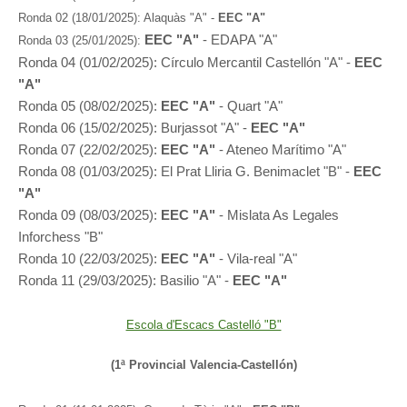
Ronda 02 (18/01/2025): Alaquàs "A" -
EEC "A"
EEC "A"
- EDAPA "A"
Ronda 03 (25/01/2025):
Ronda 04 (01/02/2025): Círculo Mercantil Castellón "A" -
EEC
"A"
Ronda 05 (08/02/2025):
EEC "A"
- Quart "A"
Ronda 06 (15/02/2025): Burjassot "A" -
EEC "A"
Ronda 07 (22/02/2025):
EEC "A"
- Ateneo Marítimo "A"
Ronda 08 (01/03/2025): El Prat Lliria G. Benimaclet "B" -
EEC
"A"
Ronda 09 (08/03/2025):
EEC "A"
- Mislata As Legales
Inforchess "B"
Ronda 10 (22/03/2025):
EEC "A"
- Vila-real "A"
Ronda 11 (29/03/2025): Basilio "A" -
EEC "A"
Escola d'Escacs Castelló "B"
(1ª Provincial Valencia-Castellón)