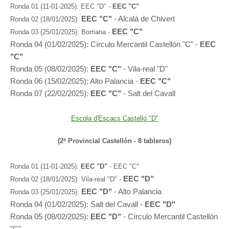
Ronda 01 (11-01-2025): EEC "D" -
EEC "C"
EEC "C"
- Alcalá de Chivert
Ronda 02 (18/01/2025):
EEC "C"
Ronda 03 (25/01/2025): Borriana -
Ronda 04 (01/02/2025): Círculo Mercantil Castellón "C" -
EEC
"C"
Ronda 05 (08/02/2025):
EEC "C"
- Vila-real "D"
Ronda 06 (15/02/2025): Alto Palancia -
EEC "C"
Ronda 07 (22/02/2025):
EEC "C"
- Salt del Cavall
Escola d'Escacs Castelló "D"
(2ª Provincial Castellón - 8 tableros)
Ronda 01 (11-01-2025):
EEC "D"
- EEC "C"
EEC "D"
Ronda 02 (18/01/2025): Vila-real "D" -
EEC "D"
- Alto Palancia
Ronda 03 (25/01/2025):
Ronda 04 (01/02/2025): Salt del Cavall -
EEC "D"
Ronda 05 (08/02/2025):
EEC "D"
- Círculo Mercantil Castellón
"C"