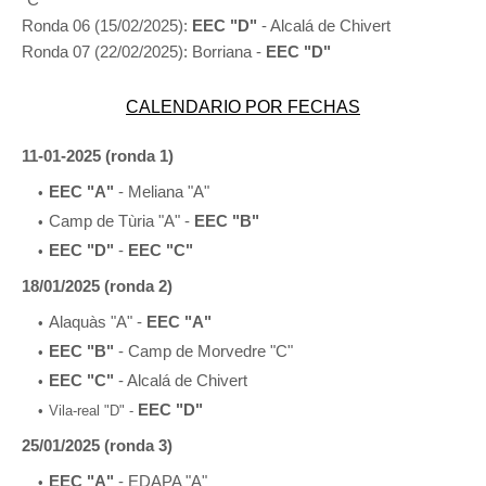
Ronda 06 (15/02/2025):
EEC "D"
- Alcalá de Chivert
Ronda 07 (22/02/2025): Borriana -
EEC "D"
CALENDARIO POR FECHAS
11-01-2025 (ronda 1)
EEC "A"
- Meliana "A"
Camp de Tùria "A" -
EEC "B"
EEC "D"
-
EEC "C"
18/01/2025 (ronda 2)
Alaquàs "A" -
EEC "A"
EEC "B"
- Camp de Morvedre "C"
EEC "C"
- Alcalá de Chivert
EEC "D"
Vila-real "D" -
25/01/2025 (ronda 3)
EEC "A"
- EDAPA "A"