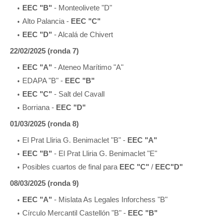
EEC "B"
- Monteolivete "D"
Alto Palancia -
EEC "C"
EEC "D"
- Alcalá de Chivert
22/02/2025 (ronda 7)
EEC "A"
- Ateneo Marítimo "A"
EDAPA "B" -
EEC "B"
EEC "C"
- Salt del Cavall
Borriana -
EEC "D"
01/03/2025 (ronda 8)
El Prat Lliria G. Benimaclet "B" -
EEC "A"
EEC "B"
- El Prat Lliria G. Benimaclet "E"
Posibles cuartos de final para
EEC "C"
/
EEC"D"
08/03/2025 (ronda 9)
EEC "A"
- Mislata As Legales Inforchess "B"
Círculo Mercantil Castellón "B" -
EEC "B"