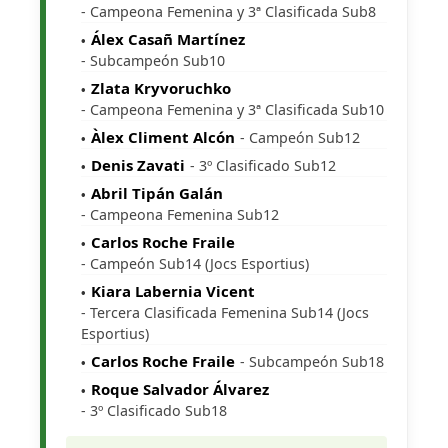
- Campeona Femenina y 3ª Clasificada Sub8
Álex Casañ Martínez
- Subcampeón Sub10
Zlata Kryvoruchko
- Campeona Femenina y 3ª Clasificada Sub10
Àlex Climent Alcón
- Campeón Sub12
Denis Zavati
- 3º Clasificado Sub12
Abril Tipán Galán
- Campeona Femenina Sub12
Carlos Roche Fraile
- Campeón Sub14 (Jocs Esportius)
Kiara Labernia Vicent
- Tercera Clasificada Femenina Sub14 (Jocs
Esportius)
Carlos Roche Fraile
- Subcampeón Sub18
Roque Salvador Álvarez
- 3º Clasificado Sub18