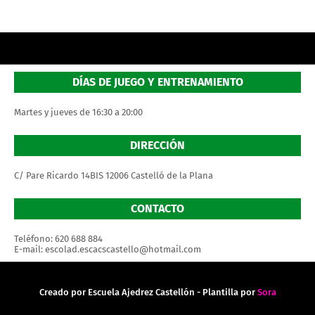
DÍAS DE JUEGO Y ENTRENAMIENTO
Martes y jueves de 16:30 a 20:00
DIRECCIÓN
C/ Pare Ricardo 14BIS 12006 Castelló de la Plana
CONTACTO
Teléfono: 620 688 884
E-mail: escolad.escacscastello@hotmail.com
Creado por Escuela Ajedrez Castellón - Plantilla por
Sora