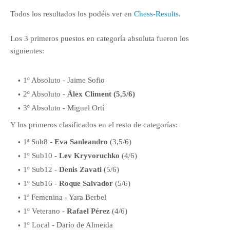
Todos los resultados los podéis ver en
Chess-Results
.
Los 3 primeros puestos en categoría absoluta fueron los
siguientes:
1º Absoluto - Jaime Sofio
2º Absoluto -
Àlex Climent (5,5/6)
3º Absoluto - Miguel Ortí
Y los primeros clasificados en el resto de categorías:
1ª Sub8 -
Eva Sanleandro
(3,5/6)
1º Sub10 -
Lev Kryvoruchko
(4/6)
1º Sub12 -
Denis Zavati
(5/6)
1º Sub16 -
Roque Salvador
(5/6)
1ª Femenina - Yara Berbel
1º Veterano -
Rafael Pérez
(4/6)
1º Local - Darío de Almeida